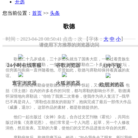
开选
您当前位置：
首页
>>
头条
歌德
时间：2023-04-28 08:50:41
点击：
次
【字体：
大
中
小
】
请使用下方推荐的浏览器访问
歌德二十几岁成名，三十岁出头就当了国务大臣，一生过着贵族生
活。比他小十岁的席勒，一生坎坷。虽然席勒在二-卜多岁也蜚声文坛，
24小时在线客服
谷歌浏览器
APP下载
但穷困与疾病一直伴随着他。尽管如此，歌德与席勒却保持着真诚的友
谊。
寰宇浏览器
火狐浏览器
欧朋浏览器
席勒的友谊和勤奋使歌德从富贵享乐中惊起，又拿起笔来写作，包
括《浮土德》在内的许多名作的'问世，都与席勒的影响分不开。歌德满
怀深情地向席勒说："你给了我第二次青春，使我作为诗人复活了--我早
巳不再是诗人。"席勒也在朋友的鼓励下，抱病完成了最后一部伟大作品
《威廉，退尔》。这部作品的素材，都是歌德提供的。
他们一起出版过《女神》杂志，合办过文艺刊物《霍伦》，共同出
版过诗集《克赛尼恩》。他们常常是一个人沟思，起草，另一个人修改
润色，然后发表。互助的力量，使他们的文艺作品进发出夺自的光辉。
席勒病故后，歌德悲痛万分，他说： "如今我失去了明友，所以我的